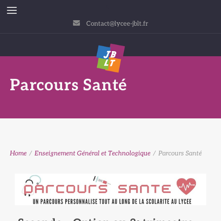
Contact@lycee-jblt.fr
Parcours Santé
Home
/
Enseignement Général et Technologique
/
Parcours Santé