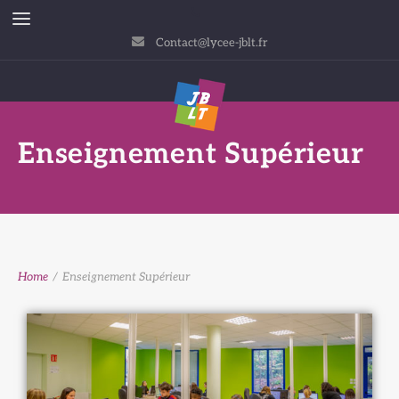
Contact@lycee-jblt.fr
Enseignement Supérieur
Home
/
Enseignement Supérieur