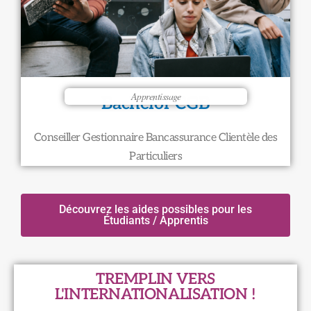
Apprentissage
Bachelor CGB
Conseiller Gestionnaire Bancassurance Clientèle des
Particuliers
Découvrez les aides possibles pour les
Étudiants / Apprentis
TREMPLIN VERS
L'INTERNATIONALISATION !