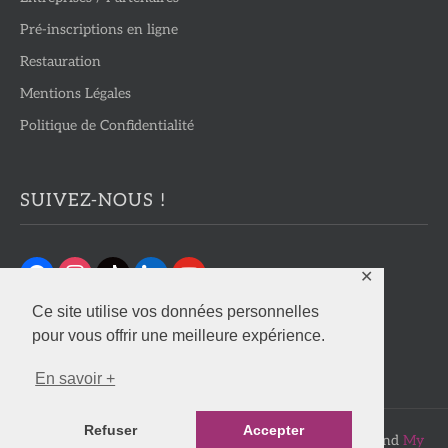
Pré-inscriptions en ligne
Restauration
Mentions Légales
Politique de Confidentialité
SUIVEZ-NOUS !
✕
Ce site utilise vos données personnelles
pour vous offrir une meilleure expérience.
En savoir +
Refuser
Accepter
Copyright © 2026
Lycée JBLT
. Powered by
WordPress
and
My