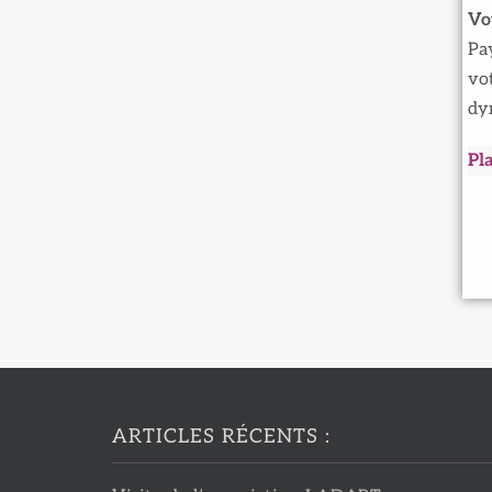
Vo
Pay
vo
dyn
Pl
ARTICLES RÉCENTS :