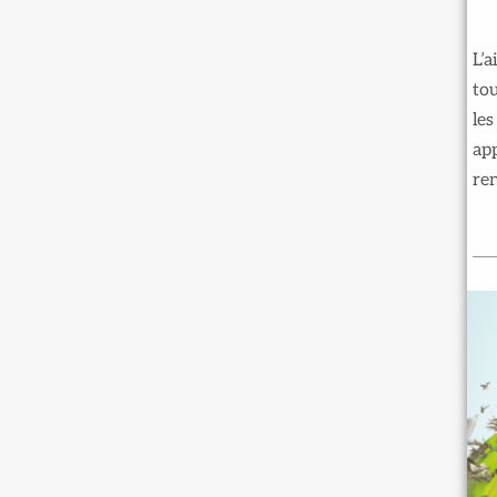
L’a
tou
les
app
ren