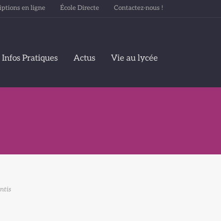
iptions en ligne
École Directe
Contactez-nous !
Infos Pratiques
Actus
Vie au lycée
ntis