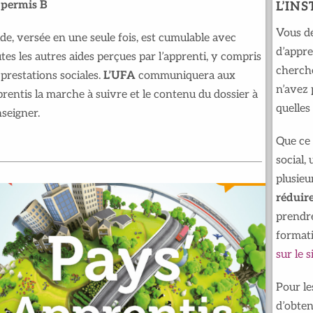
permis B
L’IN
Vous d
ide, versée en une seule fois, est cumulable avec
d’appre
tes les autres aides perçues par l’apprenti, y compris
cherch
 prestations sociales.
L’UFA
communiquera aux
n’avez 
rentis la marche à suivre et le contenu du dossier à
quelles
seigner.
Que ce 
social,
plusieu
réduire
prendre
formati
sur le 
Pour le
d’obten