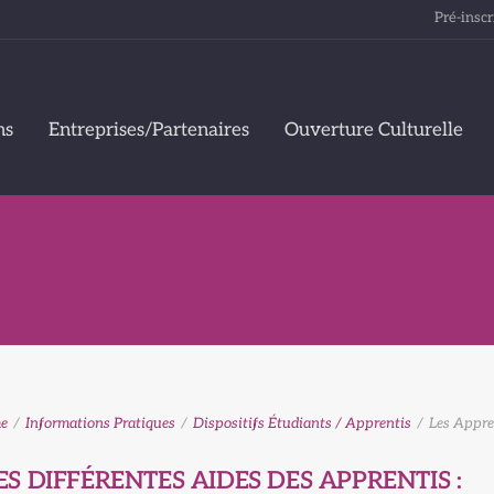
Pré-inscr
ns
Entreprises/Partenaires
Ouverture Culturelle
e
/
Informations Pratiques
/
Dispositifs Étudiants / Apprentis
/
Les Appre
ES DIFFÉRENTES AIDES DES APPRENTIS :