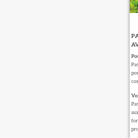
PA
A
Po
Pay
pou
cor
Vo
Pa
au
for
pro