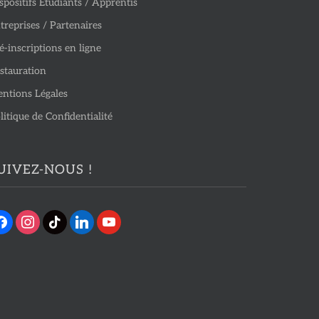
spositifs Étudiants / Apprentis
treprises / Partenaires
é-inscriptions en ligne
stauration
ntions Légales
litique de Confidentialité
UIVEZ-NOUS !