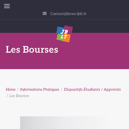
Contact@lycee-jblt.fr
Les Bourses
Home
/
Informations Pratiques
/
Dispositifs Étudiants / Apprentis
/
Les Bourses