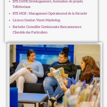
BTS DATR Développement, Animation de projets
TeRritoriaux
BTS MOS : Management Opérationnel de la Sécurité
Licence Gestion Vente Marketing
Bachelor Conseiller Gestionnaire Bancassurance
Clientèle des Particuliers