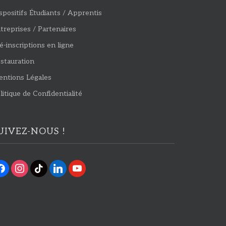
spositifs Étudiants / Apprentis
treprises / Partenaires
é-inscriptions en ligne
stauration
ntions Légales
litique de Confidentialité
UIVEZ-NOUS !
cebook
instagram
tiktok
linkedin
youtube