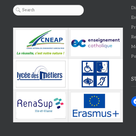
Di
En
Pr
Re
Me
Po
S
fa