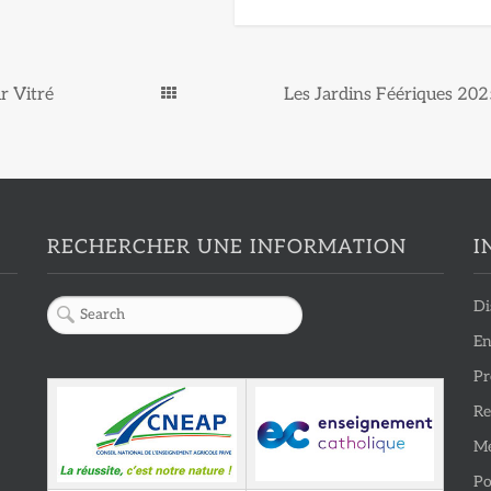
ur Vitré
Les Jardins Féériques 202
RECHERCHER UNE INFORMATION
I
Di
En
Pr
Re
Me
Po