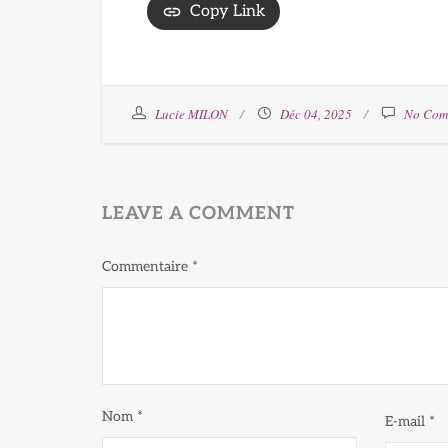
Copy Link
Lucie MILON
Déc 04, 2025
No Com
LEAVE A COMMENT
Commentaire
*
Nom
*
E-mail
*