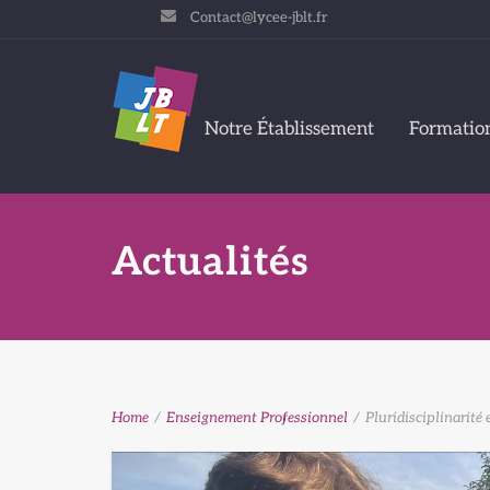
Contact@lycee-jblt.fr
Notre Établissement
Formatio
Actualités
Home
/
Enseignement Professionnel
/
Pluridisciplinarité e