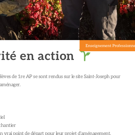
Enseignement Professionn
rité en action
élèves de 1re AP se sont rendus sur le site Saint-Joseph pour
 aménager.
iel
 chantier
un vrai point de départ pour leur projet d’aménagement.