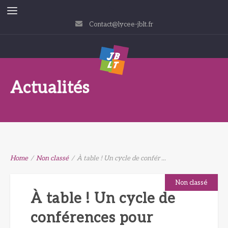
Contact@lycee-jblt.fr
Actualités
Home
/
Non classé
/
À table ! Un cycle de confér ...
Non classé
À table ! Un cycle de
conférences pour