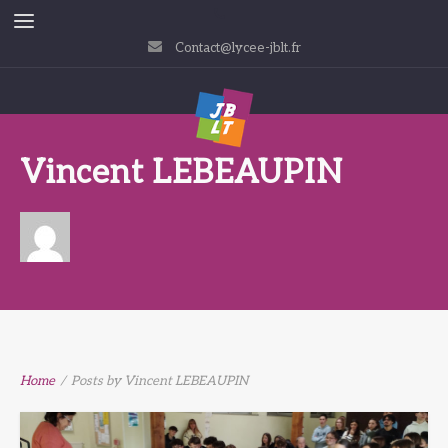
Contact@lycee-jblt.fr
Vincent LEBEAUPIN
Home
/
Posts by Vincent LEBEAUPIN