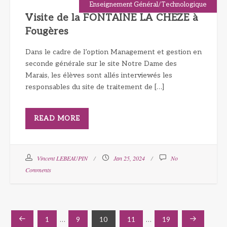
Enseignement Général/Technologique
Visite de la FONTAINE LA CHEZE à
Fougères
Dans le cadre de l’option Management et gestion en
seconde générale sur le site Notre Dame des
Marais, les élèves sont allés interviewés les
responsables du site de traitement de […]
READ MORE
Vincent LEBEAUPIN
Jan 25, 2024
No
Comments
Pagination
1
…
9
10
11
…
19