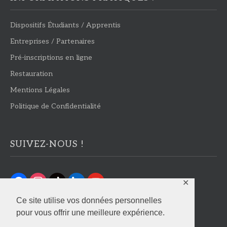
Dispositifs Étudiants / Apprentis
Entreprises / Partenaires
Pré-inscriptions en ligne
Restauration
Mentions Légales
Politique de Confidentialité
SUIVEZ-NOUS !
facebook
instagram
tiktok
linkedin
youtube
✕
Ce site utilise vos données personnelles
pour vous offrir une meilleure expérience.