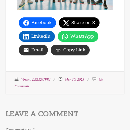
Facebook
Share on X
LinkedIn
WhatsApp
Email
Copy Link
Vincent LEBEAUPIN
Mar 30, 2023
No
Comments
LEAVE A COMMENT
Commentaire
*