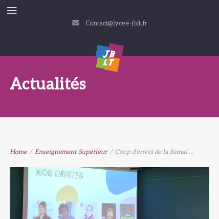
Contact@lycee-jblt.fr
Actualités
Home
/
Enseignement Supérieur
/
Coup d’envoi de la Semai ...