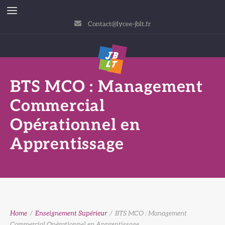
Contact@lycee-jblt.fr
BTS MCO : Management
Commercial
Opérationnel en
Apprentissage
Home
/
Enseignement Supérieur
/
BTS MCO : Management
Commercial Opérationnel en Apprentissage