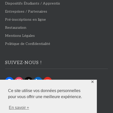
Dispositifs Étudiants / Apprentis
Entreprises / Partenaires
Pré-inscriptions en ligne
Restauration
Mentions Légales
Politique de Confidentialité
SUIVEZ-NOUS !
facebook
instagram
tiktok
linkedin
youtube
✕
Ce site utilise vos données personnelles
pour vous offrir une meilleure expérience.
En savoir +