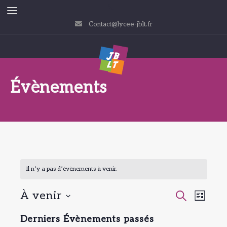
Contact@lycee-jblt.fr
Évènements
Il n’y a pas d’évènements à venir.
À venir
Recherc
Navi
RECHERCH
LISTE
Sélectionnez
de
et
Derniers Évènements passés
une