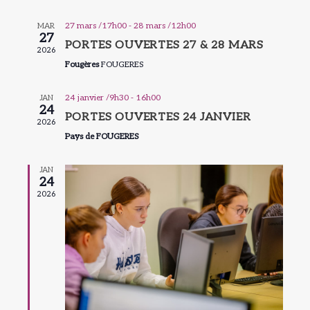
vues
navigat
date.
Évèn
27 mars /17h00
-
28 mars /12h00
MAR
de
27
PORTES OUVERTES 27 & 28 MARS
2026
vues
Fougères
FOUGERES
Évènem
24 janvier /9h30
-
16h00
JAN
24
PORTES OUVERTES 24 JANVIER
2026
Pays de FOUGERES
JAN
24
2026