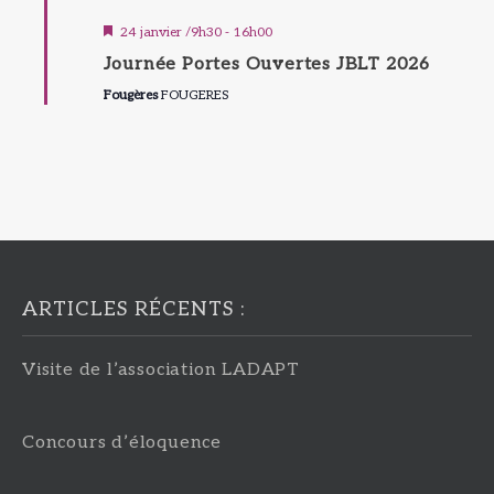
Mis
24 janvier /9h30
-
16h00
en
avant
Journée Portes Ouvertes JBLT 2026
Fougères
FOUGERES
ARTICLES RÉCENTS :
Visite de l’association LADAPT
Concours d’éloquence