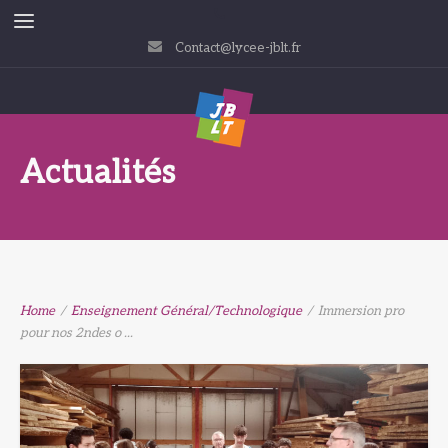
Contact@lycee-jblt.fr
Actualités
Home
/
Enseignement Général/Technologique
/
Immersion pro
pour nos 2ndes o ...