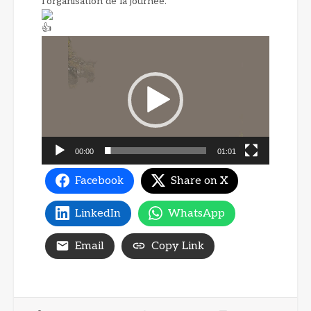
l’organisation de la journée.
Lecteur
vidéo
00:00
01:01
Facebook
Share on X
LinkedIn
WhatsApp
Email
Copy Link