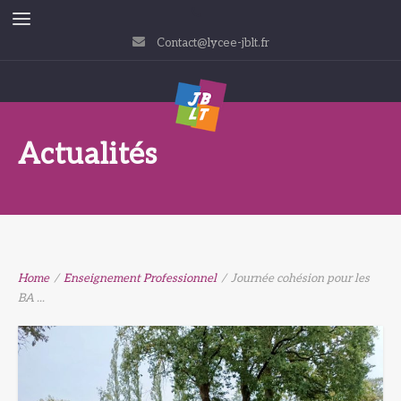
Contact@lycee-jblt.fr
Actualités
Home
/
Enseignement Professionnel
/
Journée cohésion pour les
BA ...