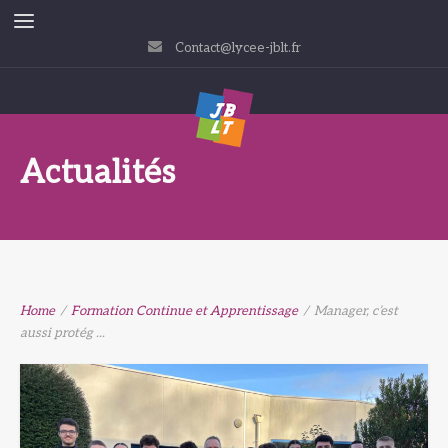
Contact@lycee-jblt.fr
Actualités
Home
/
Formation Continue et Apprentissage
/
Manager, c’est
aussi protég ...