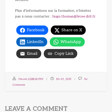
Plus d’informations sur la formation, n’hésitez
pas à nous contacter :
hugo.thomas@lycee-jblt.fr
Facebook
Share on X
LinkedIn
WhatsApp
Email
Copy Link
Vincent LEBEAUPIN
Fév 03, 2026
No
Comments
LEAVE A COMMENT