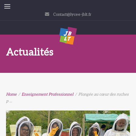
Contact@lycee-jblt.fr
Actualités
Home
/
Enseignement Professionnel
/
Plongée au cœur des ruches
p ...