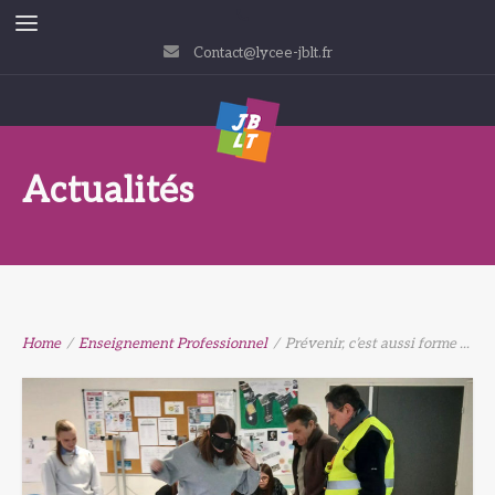
Contact@lycee-jblt.fr
Actualités
Home
/
Enseignement Professionnel
/
Prévenir, c’est aussi forme ...