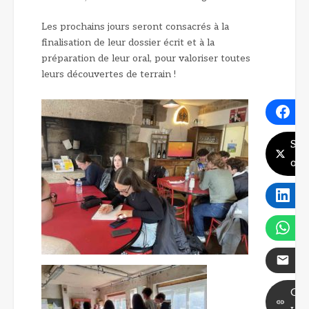
Les prochains jours seront consacrés à la
finalisation de leur dossier écrit et à la
préparation de leur oral, pour valoriser toutes
leurs découvertes de terrain !
Fa
Sha
on 
Li
W
Em
Co