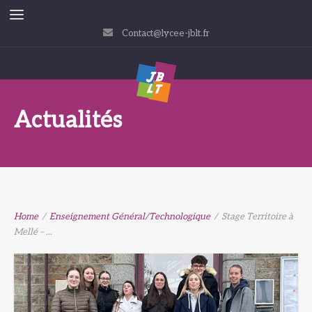
Contact@lycee-jblt.fr
Actualités
Home
/
Enseignement Général/Technologique
/
Stage Territoire à
Mellé – ...