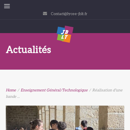
Contact@lycee-jblt.fr
Actualités
Home
/
Enseignement Général/Technologique
/
Réalisation d’une
bande ...